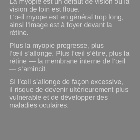
La myopie est un défaut de vision où la
vision de loin est floue.
L’
œil
myope
est en général trop long,
ainsi l’image est à foyer devant la
rétine.
Plus la
myopie progresse, plus
l’
œil
s’allonge. Plus l’
œil
s’étire, plus la
rétine — la
membrane interne de l’
œil
—
s’amincit.
Si l’œil s’allonge de façon excessive,
il
risque de devenir ultérieurement plus
vulnérable et de développer des
maladies oculaires.